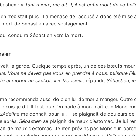
bastien : «
Tant mieux, me dit-il, il est enfin mort de sa bel
ien n’existait plus. La menace de l’accusé a donc été mise 
e la mort de Sébastien avec soulagement.
e qui conduira Sébastien vers la mort.
nvier
vait la garde. Quelque temps après, un de ces bœufs mouru
ous. Vous ne devez pas vous en prendre à nous, puisque Fél
 ferai mourir au cachot.
» «
Monsieur,
répondit
Sébastien
,
j
l me recommanda aussi de bien lui donner à manger. Outre ce
me suis-je dit. Il faut que j’en parle à mon maître. » Monsieur 
u’Adeline
me donnait pour lui. Il se plaignait de douleurs de
ps après,
Sébastien
se plaignit de maux d’estomac. Je lui re
aignait de maux d’estomac. Je n’en prévins pas Monsieur, pa
endant sa maladie empira ; je prévins Monsieur
Vallentin
qu’i