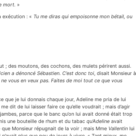
le mort.
»
à exécution : «
Tu me diras qui empoisonne mon bétail, ou
t ; des moutons, des cochons, des mulets périrent aussi.
icien a dénoncé Sébastien. C’est donc toi
, disait Monsieur à
e ne vous en veux pas. Faites de moi tout ce que vous
 que je lui donnais chaque jour, Adeline me pria de lui
me dit de lui laisser faire ce qu’elle voudrait ; mais d’agir
 jambes, parce que le banc qu’on lui avait donné était trop
mis une bouteille de rhum et du tabac
qu’Adeline
avait
rce que Monsieur répugnait de la voir ; mais Mme
Vallentin
lui
l n’avait plus que peu de jours à vivre. « Tant mieux, me