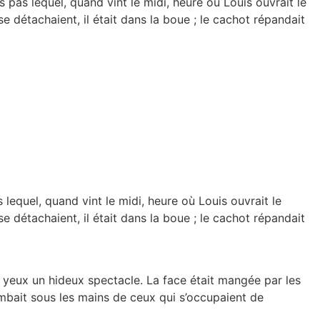
is pas lequel, quand vint le midi, heure où Louis ouvrait le
e détachaient, il était dans la boue ; le cachot répandait
s lequel, quand vint le midi, heure où Louis ouvrait le
e détachaient, il était dans la boue ; le cachot répandait
x yeux un hideux spectacle. La face était mangée par les
tombait sous les mains de ceux qui s’occupaient de