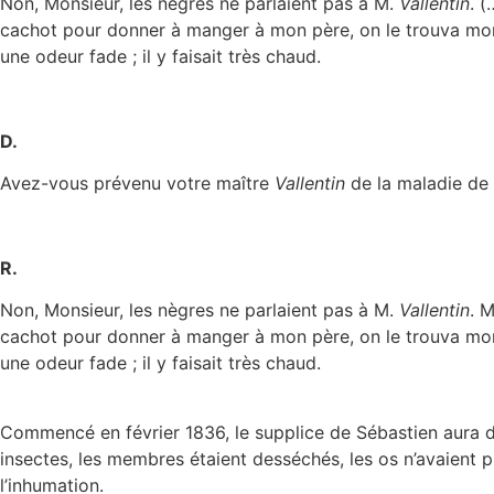
Non, Monsieur, les nègres ne parlaient pas à M.
Vallentin
. 
cachot pour donner à manger à mon père, on le trouva mort. O
une odeur fade ; il y faisait très chaud.
D.
Avez-vous prévenu votre maître
Vallentin
de la maladie de 
R.
Non, Monsieur, les nègres ne parlaient pas à M.
Vallentin
. 
cachot pour donner à manger à mon père, on le trouva mort. O
une odeur fade ; il y faisait très chaud.
Commencé en février 1836, le supplice de Sébastien aura d
insectes, les membres étaient desséchés, les os n’avaient p
l’inhumation.