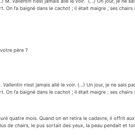
(…) M.
Vallentin
n’est jamais allé le voir. (…) Un jour, je ne sa
n l’a baigné dans le cachot ; il était maigre ; ses chairs s
votre père ?
M.
Vallentin
n’est jamais allé le voir.
(…)
Un jour, je ne sais pa
n l’a baigné dans le cachot ; il était maigre ; ses chairs s
uré quatre mois. Quand on en retira le cadavre, il offrit au
lus de chairs, le pus sortait des yeux, la peau pendait et 