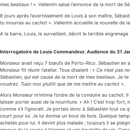
mes bestiaux !
». Vallentin salue l’annonce de la mort de Sé
8 jours après l’avertissement de Louis à son maître, Sébast
tu mourras au cachot
». Vallentin accueille la nouvelle d
A la barre, Louis, le surveillant, décrit le terrible engrenag
Interrogatoire de Louis Commandeur, Audience du 31 Ja
Monsieur avait reçu 7 bœufs de Porto-Rico.
Sébastien
en a
Monsieur fit réunir l’atelier. Tous disaient : «
Ce n’est pas n
Sébastien
,
qui est cause de la mort de mes bestiaux. Je te
voudrez. Tuez-moi plutôt que de me mettre au cachot
».
Alors Monsieur m’intima l’ordre de la conduire au cachot. I
laisser porter aussi de la nourriture. « Ah ! C’est trop fort, 
comme s’il l’ignorait. Je portais donc à
Sébastien
tout ce
q
court pour lui. Je lui donnai un bout de bois. Quelque tem
achetés pour lui. Il devint plus malade ; toujours il se pl
envoya de la soupe à l’oignon et une bouteille de vin. Cep